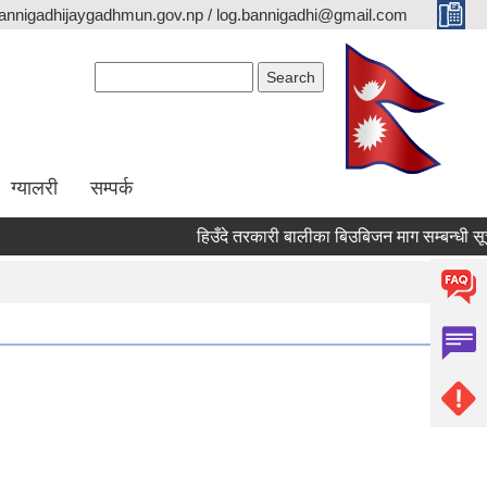
annigadhijaygadhmun.gov.np / log.bannigadhi@gmail.com
Search form
Search
ग्यालरी
सम्पर्क
हिउँदे तरकारी बालीका बिउबिजन माग सम्बन्धी सूचन