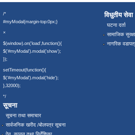
/*
विधुतीय सेवा
#myModal{margin-top:0px;}
घटना दर्ता
×
सामाजिक सुरक्ष
$(window).on('load',function(){
नागरिक वडापत्
$('#myModal').modal('show');
});
setTimeout(function(){
$('#myModal').modal('hide');
},32000);
*/
सूचना
सूचना तथा समाचार
सार्वजनिक खरीद /बोलपत्र सूचना
ऐन, कानुन तथा निर्देशिका