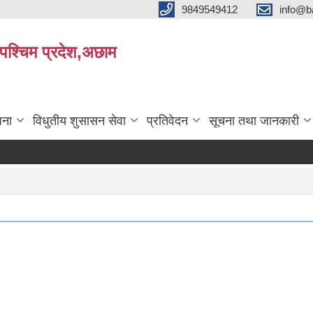
9849549412
info@b
रपश्चिम प्रदेश,अछाम
जना
विधुतीय शुसासन सेवा
प्रतिवेदन
सूचना तथा जानकारी