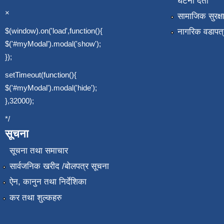
घटना दर्ता
×
सामाजिक सुरक्ष
$(window).on('load',function(){
नागरिक वडापत्
$('#myModal').modal('show');
});
setTimeout(function(){
$('#myModal').modal('hide');
},32000);
*/
सूचना
सूचना तथा समाचार
सार्वजनिक खरीद /बोलपत्र सूचना
ऐन, कानुन तथा निर्देशिका
कर तथा शुल्कहरु