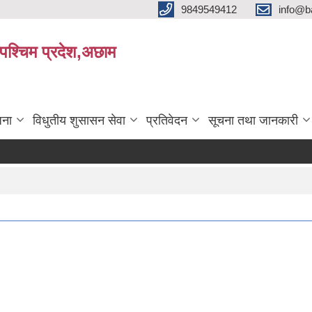
9849549412
info@b
रपश्चिम प्रदेश,अछाम
जना
विधुतीय शुसासन सेवा
प्रतिवेदन
सूचना तथा जानकारी