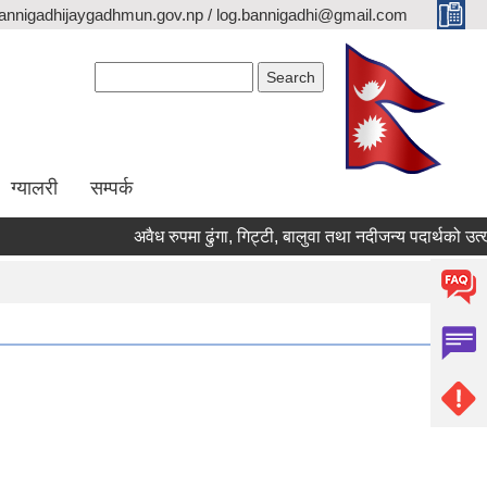
annigadhijaygadhmun.gov.np / log.bannigadhi@gmail.com
Search form
Search
ग्यालरी
सम्पर्क
अवैध रुपमा ढुंगा, गिट्टी, बालुवा तथा नदीजन्य पदार्थको उ