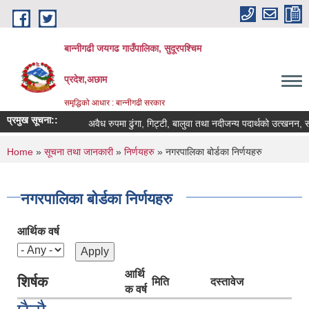
Skip to main content
बान्नीगढी जयगढ गाउँपालिका, सुदूरपश्चिम
प्रदेश,अछाम
समृद्धिको आधार : बान्नीगढी सरकार
प्रमुख सूचना::
अवैध रुपमा ढुंगा, गिट्टी, बालुवा तथा नदीजन्य पदार्थको उत्खनन, 
You are here
Home
»
सूचना तथा जानकारी
»
निर्णयहरु
» नगरपालिका बोर्डका निर्णयहरु
नगरपालिका बोर्डका निर्णयहरु
आर्थिक वर्ष
आर्थि
शिर्षक
मिति
दस्तावेज
क वर्ष