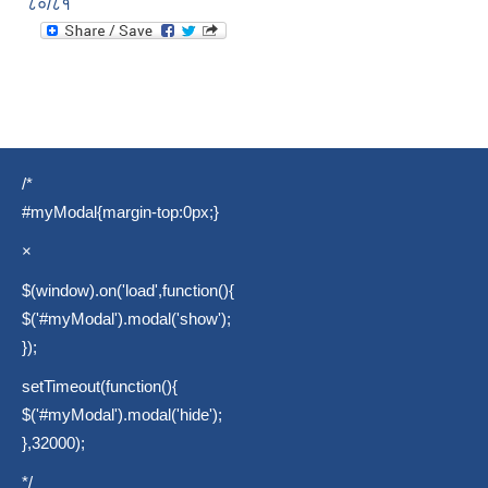
८०/८१
/*
#myModal{margin-top:0px;}
×
$(window).on('load',function(){
$('#myModal').modal('show');
});
setTimeout(function(){
$('#myModal').modal('hide');
},32000);
*/