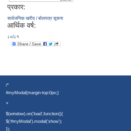
प्रकार:
सार्वजनिक खरीद / बोलपत्र सूचना
आर्थिक वर्ष:
८०/८१
/*
#myModal{margin-top:0px;}
×
$(window).on('load',function(){
$('#myModal').modal('show');
});