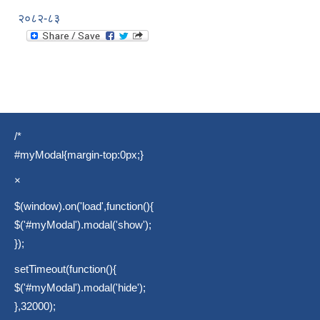
२०८२-८३
/*
#myModal{margin-top:0px;}
×
$(window).on('load',function(){
$('#myModal').modal('show');
});
setTimeout(function(){
$('#myModal').modal('hide');
},32000);