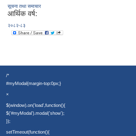
सूचना तथा समाचार
आर्थिक वर्ष:
२०८२-८३
/*
#myModal{margin-top:0px;}
×
$(window).on('load',function(){
$('#myModal').modal('show');
});
setTimeout(function(){