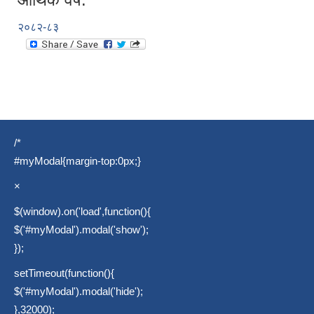
२०८२-८३
/*
#myModal{margin-top:0px;}
×
$(window).on('load',function(){
$('#myModal').modal('show');
});
setTimeout(function(){
$('#myModal').modal('hide');
},32000);