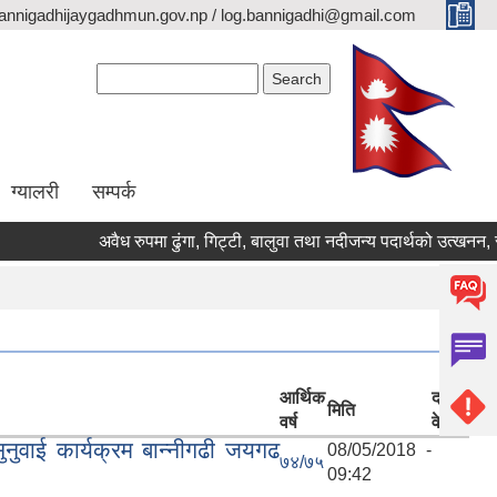
annigadhijaygadhmun.gov.np / log.bannigadhi@gmail.com
Search form
Search
ग्यालरी
सम्पर्क
अवैध रुपमा ढुंगा, गिट्टी, बालुवा तथा नदीजन्य पदार्थको उत्खनन,
आर्थिक
दस्ता
मिति
वर्ष
वेज
ुवाई कार्यक्रम बान्नीगढी जयगढ
08/05/2018 -
७४/७५
09:42