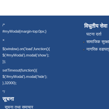
/*
विधुतीय सेवा
#myModal{margin-top:0px;}
घटना दर्ता
×
सामाजिक सुरक्ष
$(window).on('load',function(){
नागरिक वडापत्
$('#myModal').modal('show');
});
setTimeout(function(){
$('#myModal').modal('hide');
},32000);
*/
सूचना
सूचना तथा समाचार