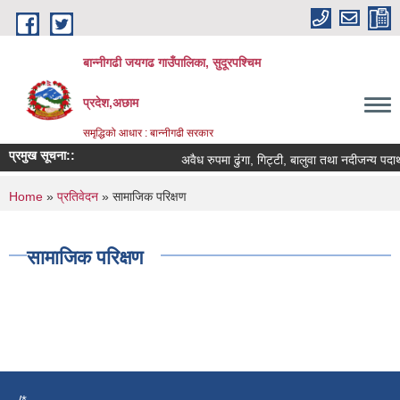
Skip to main content
बान्नीगढी जयगढ गाउँपालिका, सुदूरपश्चिम
प्रदेश,अछाम
समृद्धिको आधार : बान्नीगढी सरकार
प्रमुख सूचना::
अवैध रुपमा ढुंगा, गिट्टी, बालुवा तथा नदीजन्य पद
You are here
Home
»
प्रतिवेदन
» सामाजिक परिक्षण
सामाजिक परिक्षण