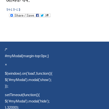
२०८२-८३
/*
#myModal{margin-top:0px;}
×
$(window).on('load',function(){
$('#myModal').modal('show');
});
setTimeout(function(){
$('#myModal').modal('hide');
},32000);