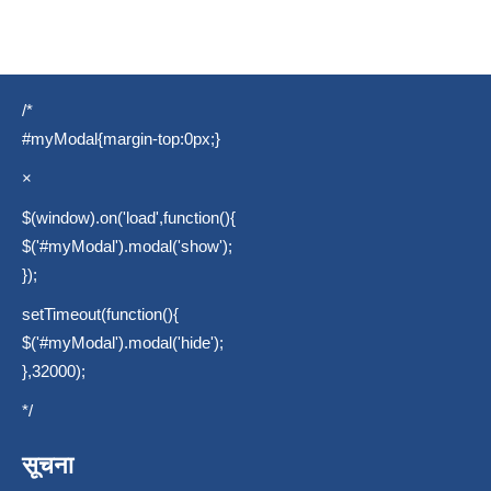
/*
#myModal{margin-top:0px;}
×
$(window).on('load',function(){
$('#myModal').modal('show');
});
setTimeout(function(){
$('#myModal').modal('hide');
},32000);
*/
सूचना