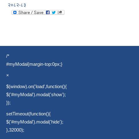
२०८२-८३
/*
#myModal{margin-top:0px;}
×
$(window).on('load',function(){
$('#myModal').modal('show');
});
setTimeout(function(){
$('#myModal').modal('hide');
},32000);