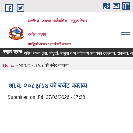
Skip to main content
बान्नीगढी जयगढ गाउँपालिका, सुदूरपश्चिम
प्रदेश,अछाम
समृद्धिको आधार : बान्नीगढी सरकार
प्रमुख सूचना::
अवैध रुपमा ढुंगा, गिट्टी, बालुवा तथा नदीजन्य पदार्थको उत्खनन, संकलन, ओस
You are here
Home
» आ.व. २०८३/८४ को बजेट वक्तव्य
आ.व. २०८३/८४ को बजेट वक्तव्य
Submitted on:
Fri, 07/03/2026 - 17:38