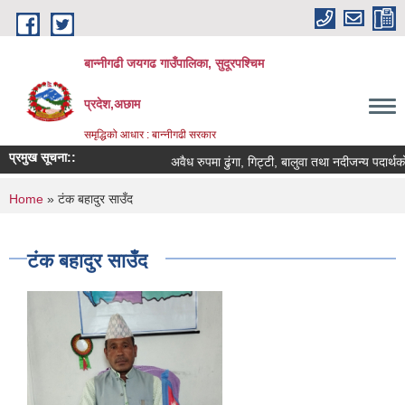
Skip to main content
बान्नीगढी जयगढ गाउँपालिका, सुदूरपश्चिम
प्रदेश,अछाम
समृद्धिको आधार : बान्नीगढी सरकार
प्रमुख सूचना::
अवैध रुपमा ढुंगा, गिट्टी, बालुवा तथा नदीजन्य पदार्
You are here
Home
» टंक बहादुर साउँद
टंक बहादुर साउँद