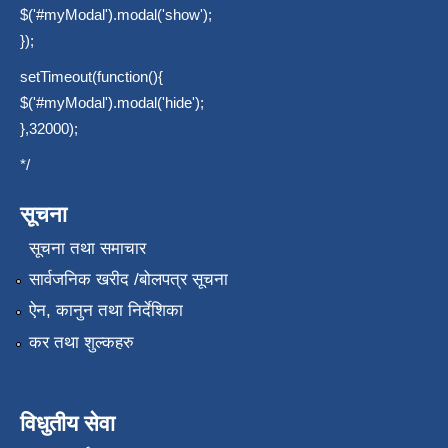
$('#myModal').modal('show');
});
setTimeout(function(){
$('#myModal').modal('hide');
},32000);
*/
सूचना
सूचना तथा समाचार
सार्वजनिक खरीद /बोलपत्र सूचना
ऐन, कानुन तथा निर्देशिका
कर तथा शुल्कहरु
विधुतीय सेवा