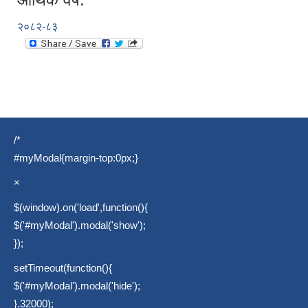
२०८२-८३
/*
#myModal{margin-top:0px;}
×
$(window).on('load',function(){
$('#myModal').modal('show');
});
setTimeout(function(){
$('#myModal').modal('hide');
},32000);