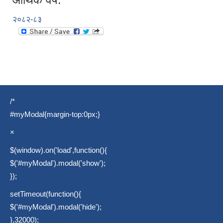
२०८२-८३
/*
#myModal{margin-top:0px;}
×
$(window).on('load',function(){
$('#myModal').modal('show');
});
setTimeout(function(){
$('#myModal').modal('hide');
},32000);