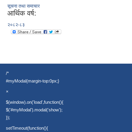
सूचना तथा समाचार
आर्थिक वर्ष:
२०८२-८३
/*
#myModal{margin-top:0px;}
×
$(window).on('load',function(){
$('#myModal').modal('show');
});
setTimeout(function(){