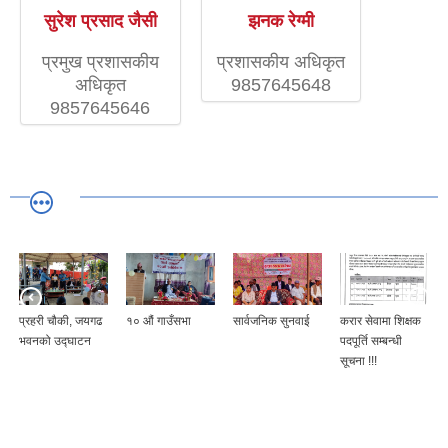
सुरेश प्रसाद जैसी
झनक रेग्मी
प्रमुख प्रशासकीय
प्रशासकीय अधिकृत
अधिकृत
9857645648
9857645646
प्रहरी चौकी, जयगढ
१० औं गाउँसभा
सार्वजनिक सुनवाई
करार सेवामा शिक्षक
भवनको उद्घाटन
पदपूर्ति सम्बन्धी
सूचना !!!