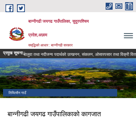
Skip to main content
बान्नीगढी जयगढ गाउँपालिका, सुदूरपश्चिम
प्रदेश,अछाम
समृद्धिको आधार : बान्नीगढी सरकार
प्रमुख सूचना::
ढुंगा, गिट्टी, बालुवा तथा नदीजन्य पदार्थको उत्खनन, संकलन, ओसारपसार तथा विक्री वितरण र
तिमिल्सैन गाउँ
बान्नीगढी जयगढ गाउँपालिकाको कागजात