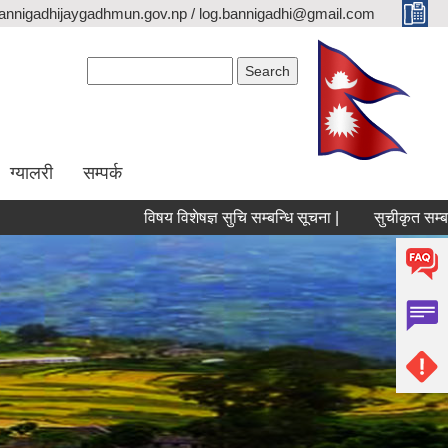
annigadhijaygadhmun.gov.np / log.bannigadhi@gmail.com
Search form
Search
ग्यालरी
सम्पर्क
विषय विशेषज्ञ सुचि सम्बन्धि सूचना |
सुचीकृत सम्बन्धी सूच