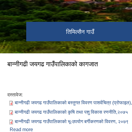
तिमिल्सैन गाउँ
बान्नीगढी जयगढ गाउँपालिकाको कागजात
दस्तावेज:
बान्नीगढी जयगढ गाउँपालिकाको बस्तुगत विवरण पाशर्वचित्र (प्रोफाइल
बान्नीगढी जयगढ गाउँपालिकाको कृषि तथा पशु विकास रणनीति,२०७५
बान्नीगढी जयगढ गाउँपालिकाको भू-उपयोग बर्गीकरणको विवरण, २०७९
Read more
about बान्नीगढी जयगढ गाउँपालिकाको कागजात