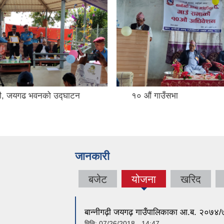
की, जयगढ भवनको उद्घाटन
१० औं गाउँसभा
जानकारी
बजेट
योजना
खरिद
(active
tab)
बान्नीगढ़ी जयगढ़ गाउँपालिकाका आ.ब. २०७४/७५
मिति:
07/26/2018 - 14:47